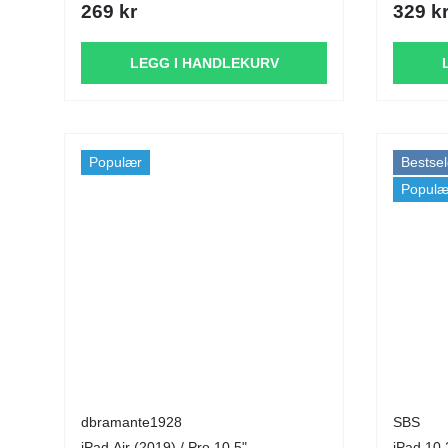
269 kr
329 k
LEGG I HANDLEKURV
Populær
Bestsel
Populæ
dbramante1928
SBS
iPad Air (2019) / Pro 10.5"
iPad 10.