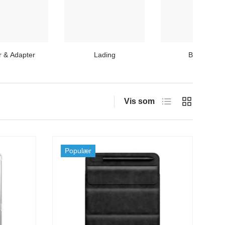
r & Adapter
Lading
Bilutstyr
Liste
Rutenett
Vis som
Populær