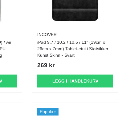
INCOVER
) / Air
iPad 9.7 / 10.2 / 10.5 / 11" (19cm x
TPU
26cm x 7mm) Tablet-etui i Støtsikker
ig
Kunst Skinn - Svart
269 kr
V
LEGG I HANDLEKURV
Populær