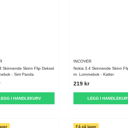
R
INCOVER
4 Skinnende Skinn Flip Deksel
Nokia 3.4 Skinnende Skinn Fl
ebok - Sint Panda
m. Lommebok - Katter
r
219 kr
LEGG I HANDLEKURV
LEGG I HANDLEKUR
ager
Få på lager