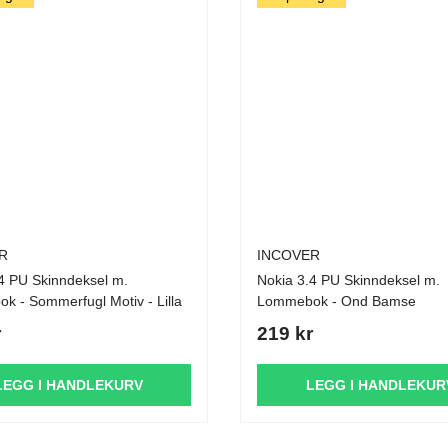
R
INCOVER
l m.
Nokia 3.4 PU Skinndeksel m.
 - Sommerfugl Motiv - Lilla
Lommebok - Ond Bamse
r
219 kr
LEGG I HANDLEKURV
LEGG I HANDLEKUR