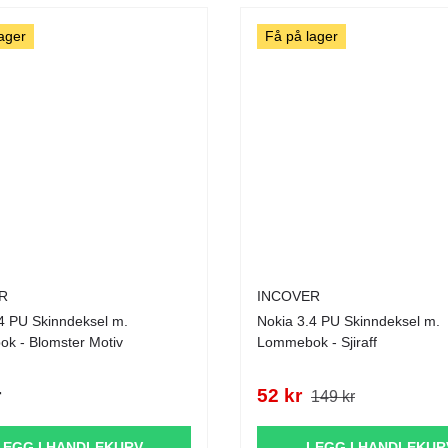
ager
Få på lager
R
INCOVER
l m.
Nokia 3.4 PU Skinndeksel m.
k - Blomster Motiv
Lommebok - Sjiraff
r
52 kr
149 kr
LEGG I HANDLEKURV
LEGG I HANDLEKUR