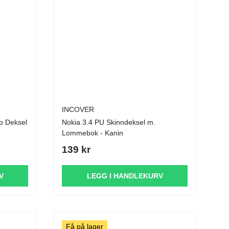
INCOVER
ip Deksel
Nokia 3.4 PU Skinndeksel m.
Lommebok - Kanin
139 kr
V
LEGG I HANDLEKURV
Få på lager