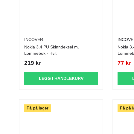
INCOVER
INCOVE
Nokia 3.4 PU Skinndeksel m.
Nokia 3.4 PU Skinndekse
Lommebok - Hvit
Lommebo
219 kr
77 kr
LEGG I HANDLEKURV
Få på lager
Få på l