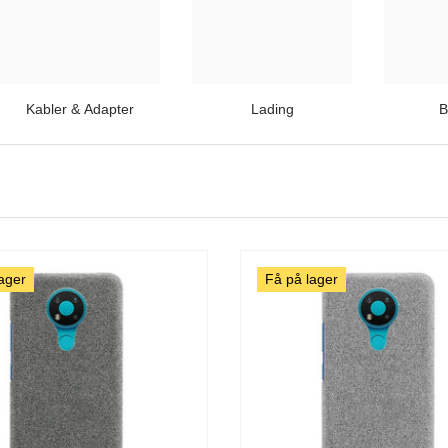
Kabler & Adapter
Lading
B
ager
Få på lager