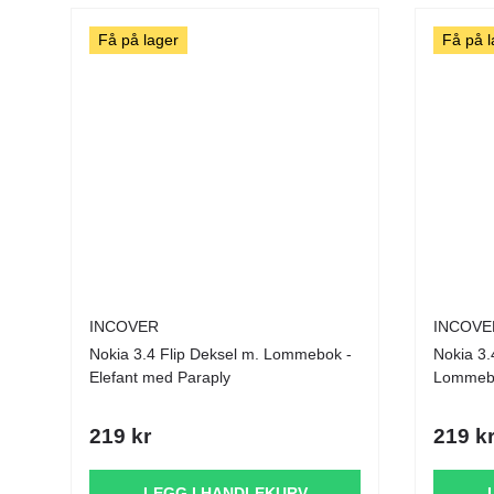
Få på lager
Få på l
INCOVER
INCOVE
Nokia 3.4 Flip Deksel m. Lommebok -
Nokia 3.4 PU Skinndekse
Elefant med Paraply
Lommebo
219 kr
219 k
LEGG I HANDLEKURV