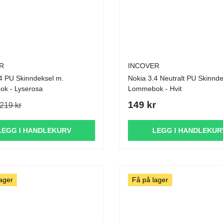
R
INCOVER
l m.
Nokia 3.4 Neutralt PU Skinndeksel m.
k - Lyserosa
Lommebok - Hvit
149 kr
219 kr
LEGG I HANDLEKURV
LEGG I HANDLEKUR
ager
Få på lager