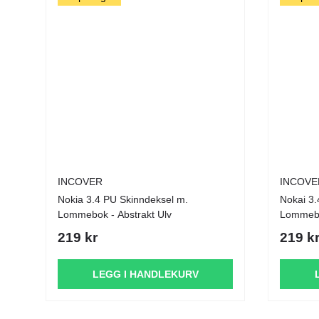
INCOVER
INCOVE
Nokia 3.4 PU Skinndeksel m.
Nokai 3.4 PU Skinndekse
Lommebok - Abstrakt Ulv
Lommebok
219 kr
219 k
LEGG I HANDLEKURV