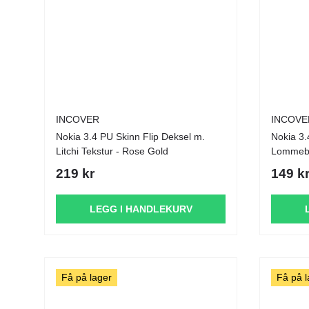
INCOVER
INCOVE
Nokia 3.4 PU Skinn Flip Deksel m.
Nokia 3.4 Klassi
Litchi Tekstur - Rose Gold
Lommebo
219 kr
149 k
LEGG I HANDLEKURV
Få på lager
Få på l