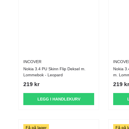
INCOVER
INCOVE
Nokia 3.4 PU Skinn Flip Deksel m.
Nokia 3.
Lommebok - Leopard
m. Lomm
219 kr
219 k
LEGG I HANDLEKURV
Få på lager
Få på l