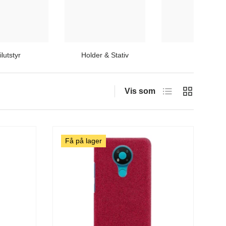
ilutstyr
Holder & Stativ
Lyd
Liste
Rutenett
Vis som
Få på lager