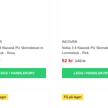
R
INCOVER
sk PU Skinndeksel m.
Nokia 3.4 Klassisk PU Skinndeksel m.
k - Rosa
Lommebok - Pink
r
52 kr
149 kr
LEGG I HANDLEKURV
LEGG I HANDLEKUR
ager
Få på lager