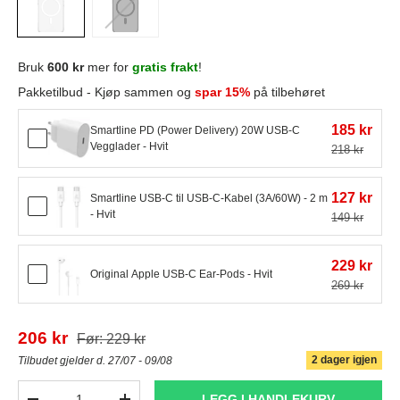
Bruk
600 kr
mer for
gratis frakt
!
Pakketilbud - Kjøp sammen og
spar 15%
på tilbehøret
185 kr
Smartline PD (Power Delivery) 20W USB-C
Vegglader - Hvit
218 kr
127 kr
Smartline USB-C til USB-C-Kabel (3A/60W) - 2 m
- Hvit
149 kr
229 kr
Original Apple USB-C Ear-Pods - Hvit
269 kr
206 kr
Før: 229 kr
2 dager igjen
Tilbudet gjelder d. 27/07 - 09/08
Antall
LEGG I HANDLEKURV