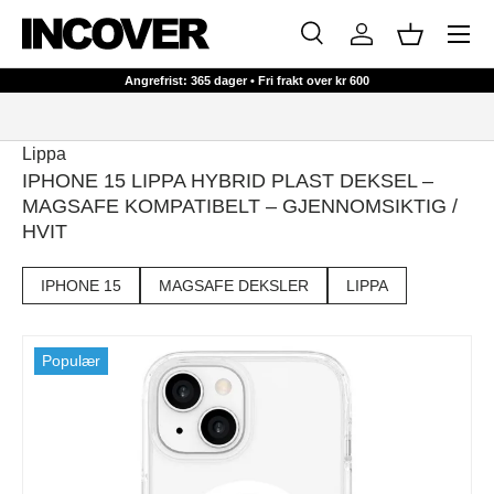
Meny
HOPP TIL INNHOLD
Søk
Logg inn
Kurv
Søk
Søk
Angrefrist: 365 dager • Fri frakt over kr 600
Lippa
IPHONE 15 LIPPA HYBRID PLAST DEKSEL –
MAGSAFE KOMPATIBELT – GJENNOMSIKTIG /
HVIT
IPHONE 15
MAGSAFE DEKSLER
LIPPA
Populær