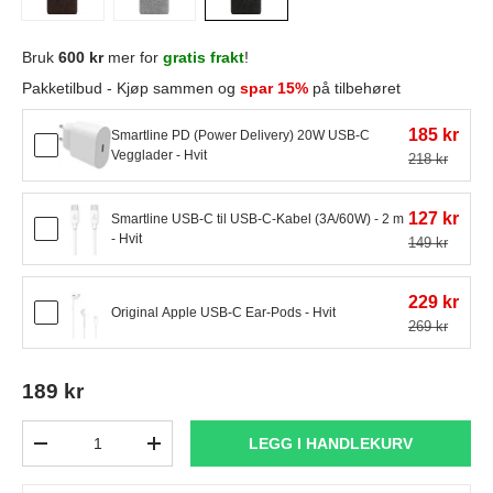
Bruk
600 kr
mer for
gratis frakt
!
Pakketilbud - Kjøp sammen og
spar 15%
på tilbehøret
185 kr
Smartline PD (Power Delivery) 20W USB-C
Vegglader - Hvit
218 kr
127 kr
Smartline USB-C til USB-C-Kabel (3A/60W) - 2 m
- Hvit
149 kr
229 kr
Original Apple USB-C Ear-Pods - Hvit
269 kr
189 kr
Antall
LEGG I HANDLEKURV
-
+