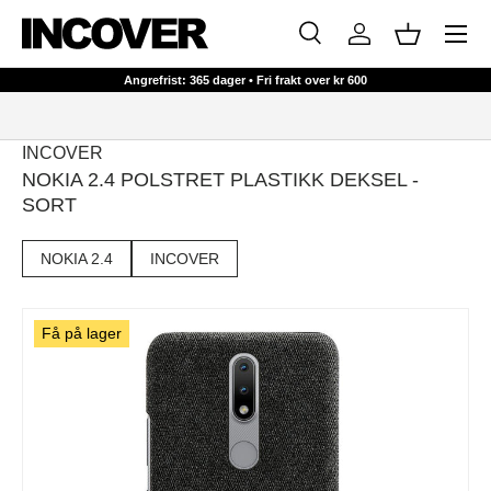
Meny
HOPP TIL INNHOLD
Søk
Logg inn
Kurv
Søk
Søk
Angrefrist: 365 dager • Fri frakt over kr 600
INCOVER
NOKIA 2.4 POLSTRET PLASTIKK DEKSEL -
SORT
NOKIA 2.4
INCOVER
Få på lager