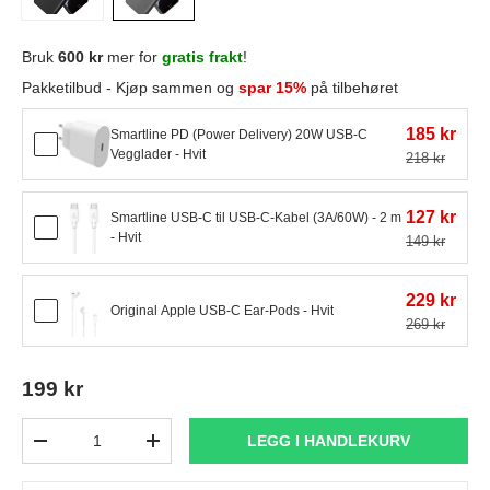
Bruk
600 kr
mer for
gratis frakt
!
Pakketilbud - Kjøp sammen og
spar 15%
på tilbehøret
185 kr
Smartline PD (Power Delivery) 20W USB-C
Vegglader - Hvit
218 kr
127 kr
Smartline USB-C til USB-C-Kabel (3A/60W) - 2 m
- Hvit
149 kr
229 kr
Original Apple USB-C Ear-Pods - Hvit
269 kr
199 kr
Antall
LEGG I HANDLEKURV
-
+