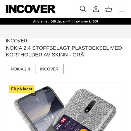
Meny
HOPP TIL INNHOLD
Søk
Logg inn
Kurv
Søk
Søk
Angrefrist: 365 dager • Fri frakt over kr 600
INCOVER
NOKIA 2.4 STOFFBELAGT PLASTDEKSEL MED
KORTHOLDER AV SKINN - GRÅ
NOKIA 2.4
INCOVER
Få på lager