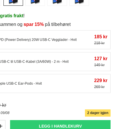
r
gratis frakt
!
p sammen og
spar 15%
på tilbehøret
185 kr
PD (Power Delivery) 20W USB-C Vegglader - Hvit
218 kr
127 kr
USB-C til USB-C-Kabel (3A/60W) - 2 m - Hvit
149 kr
229 kr
pple USB-C Ear-Pods - Hvit
269 kr
 kr
2 dager igjen
- 09/08
LEGG I HANDLEKURV
+