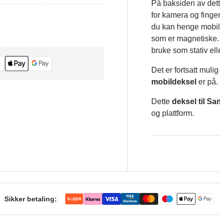
På baksiden av det
for kamera og finger
du kan henge mobile
som er magnetiske.
bruke som stativ ell
Det er fortsatt mul
mobildeksel
er på.
Dette
deksel til S
og plattform.
Sikker betaling: