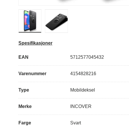
Last inn bilde i gallerivisning
Last inn bilde i gallerivisning
Spesifikasjoner
EAN
5712577045432
Varenummer
4154828216
Type
Mobildeksel
Merke
INCOVER
Farge
Svart