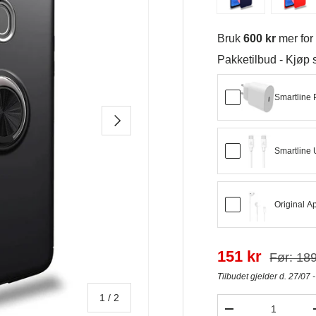
Bruk
600 kr
mer fo
Pakketilbud - Kjø
Smartline 
NESTE
Smartline 
Original A
151 kr
Før: 189
Tilbudet gjelder d. 27/07 
av
1
/
2
Antall
-