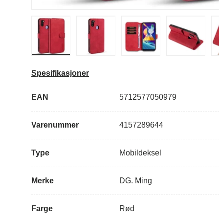
Last inn bilde i gallerivisning
Last inn bilde i gallerivisning
Last inn bilde i g
Spesifikasjoner
EAN
5712577050979
Varenummer
4157289644
Type
Mobildeksel
Merke
DG. Ming
Farge
Rød