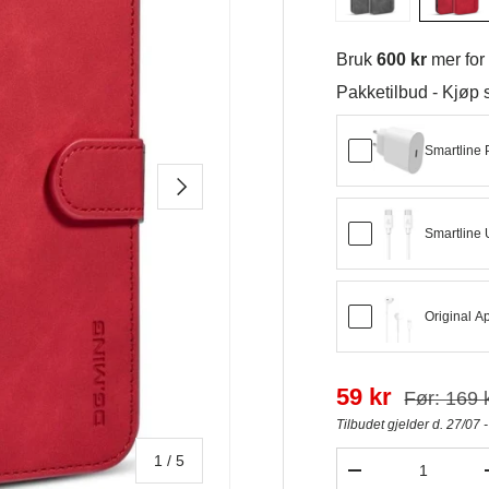
Bruk
600 kr
mer fo
Pakketilbud - Kjø
Smartline 
NESTE
Smartline 
Original A
59 kr
Før: 169 
Tilbudet gjelder d. 27/07 
Antall
av
1
/
5
-