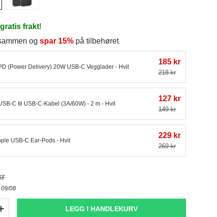
r
gratis frakt
!
p sammen og
spar 15%
på tilbehøret
185 kr
PD (Power Delivery) 20W USB-C Vegglader - Hvit
218 kr
127 kr
USB-C til USB-C-Kabel (3A/60W) - 2 m - Hvit
149 kr
229 kr
pple USB-C Ear-Pods - Hvit
269 kr
kr
- 09/08
LEGG I HANDLEKURV
+