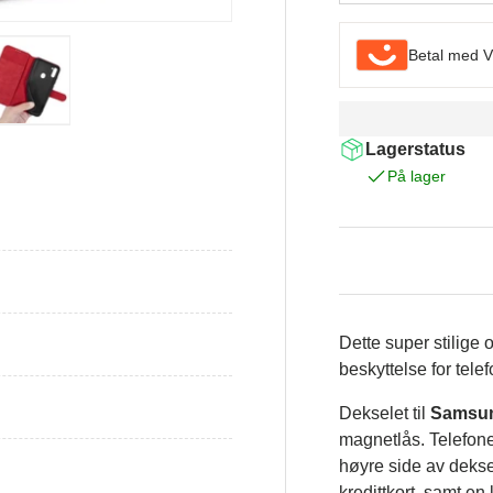
Betal med V
allerivisning
Last inn bilde i gallerivisning
Last inn bilde i gallerivisning
Lagerstatus
På lager
Dette super stilige 
beskyttelse for tele
Dekselet til
Samsun
magnetlås. Telefone
høyre side av dekse
kredittkort, samt en